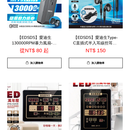
【EDSDS】愛迪生
【EDSDS】愛迪生Type-
130000RPM暴力風扇-附
C直插式半入耳線控耳機-
贈收納包(EDS-
內建麥克風(EDS-C536)
從
NT$ 80
起
NT$ 150
B262)=TS-B2016
加入購物車
加入購物車