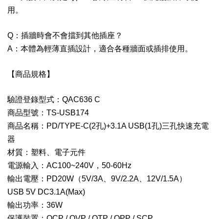
用。
Q：插牆時會不會擋到其他插座？
A：本體為輕薄直插設計，適合各種牆面或插排使用。
【商品規格】
驗證登錄型式：QAC636 C
商品型號：TS-USB174
商品名稱：PD/TYPE-C(2孔)+3.1A USB(1孔)三孔快速充電
器
材質：塑料、電子元件
電源輸入：AC100~240V，50-60Hz
輸出電壓：PD20W（5V/3A、9V/2.2A、12V/1.5A）
USB 5V DC3.1A(Max)
輸出功率：36W
保護裝置：OCP / OVP / OTP / OPP / SCP