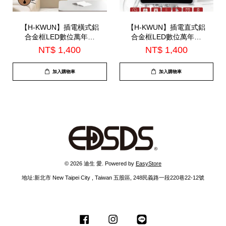
【H-KWUN】插電橫式鋁
【H-KWUN】插電直式鋁
合金框LED數位萬年曆
合金框LED數位萬年曆
(HK-010)
(HK-011)
NT$ 1,400
NT$ 1,400
加入購物車
加入購物車
© 2026 迪生 愛. Powered by
EasyStore
地址:新北市 New Taipei City , Taiwan 五股區, 248民義路一段220巷22-12號
Facebook
Instagram
Line