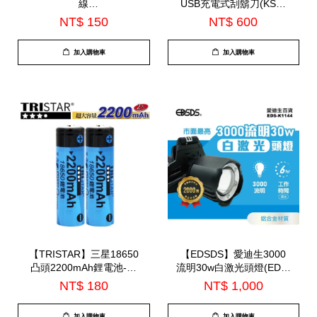
線
USB充電式刮鬍刀(KSH-
150CM(XYFWL1502AC)
HC230U)
NT$ 150
NT$ 600
加入購物車
加入購物車
【TRISTAR】三星18650
【EDSDS】愛迪生3000
凸頭2200mAh鋰電池-雙
流明30w白激光頭燈(EDS-
入 (WD-8120)
K1144)
NT$ 180
NT$ 1,000
加入購物車
加入購物車