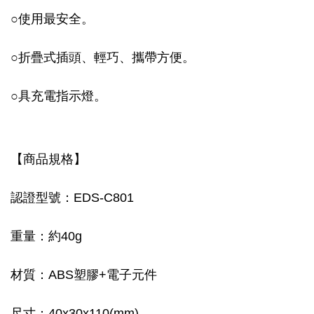
○
使用最安全。
○
折疊式插頭、輕巧、攜帶方便。
○
具充電指示燈。
【商品規格】
認證型號：EDS-C801
重量：約40g
材質：ABS塑膠+電子元件
尺寸：40x30x110(mm)