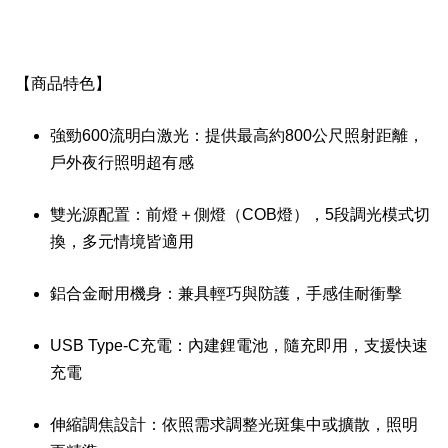
【商品特色】
強勁600流明白激光：提供最高約800公尺照射距離，
戶外夜行照明超有感
雙光源配置：前燈＋側燈（COB燈），5段調光模式切
換，多元情境皆適用
鋁合金耐用機身：兼具輕巧與防護，手感佳耐衝擊
USB Type-C充電：內建鋰電池，隨充即用，支援快速
充電
伸縮調焦設計：依照需求調整光斑集中或擴散，照明