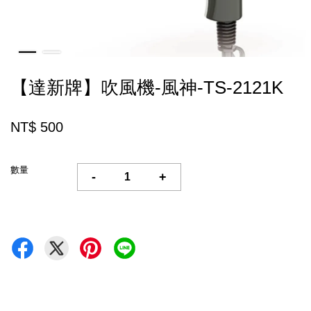
【達新牌】吹風機-風神-TS-2121K
NT$ 500
數量
-
+