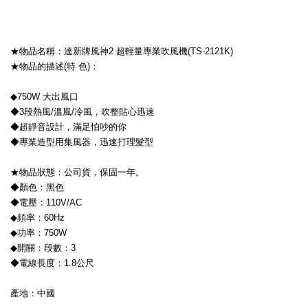
★物品名稱：達新牌風神2 超輕量專業吹風機(TS-2121K)
★物品的描述(特 色)：
◆750W 大出風口
◆3段熱風/溫風/冷風，吹整貼心迅速
◆超靜音設計，滿足怕吵的你
◆專業造型用集風器，迅速打理髮型
★物品狀態：公司貨，保固一年。
◆顏色：黑色
◆電壓：110V/AC
◆頻率：60Hz
◆功率：750W
◆開關：段數：3
◆電線長度：1.8公尺
產地：中國