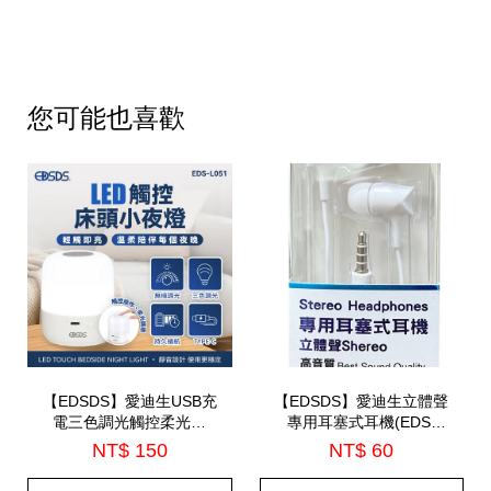
您可能也喜歡
【EDSDS】愛迪生USB充
【EDSDS】愛迪生立體聲
電三色調光觸控柔光燈
專用耳塞式耳機(EDS-
(EDS-L051)
C514)
NT$ 150
NT$ 60