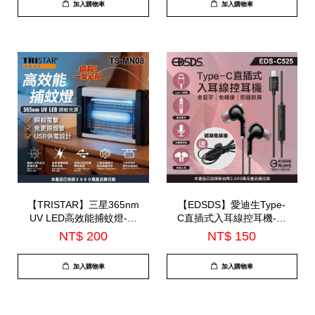
加入購物車
加入購物車
【TRISTAR】三星365nm
【EDSDS】愛迪生Type-
UV LED高效能捕蚊燈-小
C直插式入耳線控耳機-內
(TS-MN08)
建麥克風(EDS-C525)
NT$ 200
NT$ 150
加入購物車
加入購物車