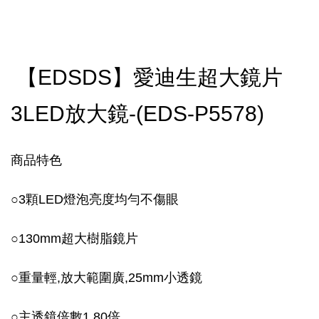
【EDSDS】愛迪生超大鏡片
3LED放大鏡-(EDS-P5578)
商品特色
○
3顆LED燈泡亮度均勻不傷眼
○
130mm超大樹脂鏡片
○
重量輕,放大範圍廣,25mm小透鏡
○
主透鏡倍數1.80倍