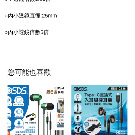
○
內小透鏡直徑:25mm
○
內小
透鏡倍數5倍
您可能也喜歡