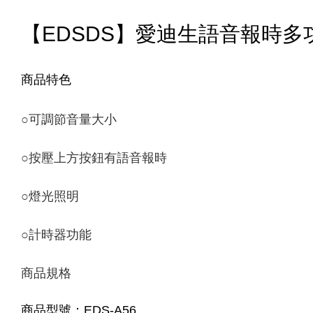
【EDSDS】愛迪生語音報時多功能
商品特色
○
可調節音量大小
○
按壓上方按鈕有語音報時
○
燈光照明
○
計時器功能
商品規格
商品型號：EDS-A56