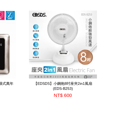
式橫式萬年
【EDSDS】小鋼炮8吋座夾2in1風扇
(EDS-B253)
NT$ 600