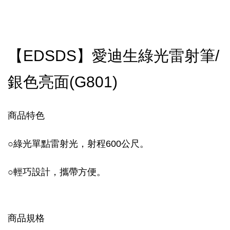
【EDSDS】愛迪生綠光雷射筆/
銀色亮面(G801)
商品特色
○
綠光單點雷射光，射程600公尺。
○
輕巧設計，攜帶方便。
商品規格