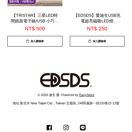
【TRISTAR】三星LED時
【EDSDS】愛迪生USB充
間鏡面電子鐘/USB 小巧精
電超亮磁吸LED燈
緻可當鏡子使用 |12/4小時
32CM(EDS-G778)
NT$ 500
NT$ 250
制|(TS-A52)
加入購物車
加入購物車
© 2026 迪生 愛. Powered by
EasyStore
地址:新北市 New Taipei City , Taiwan 五股區, 248民義路一段220巷22-12號
Facebook
Instagram
Line