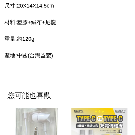
尺寸:20X14X14.5cm
材料:塑膠+絨布+尼龍
重量:約120g
產地:中國(台灣監製)
您可能也喜歡