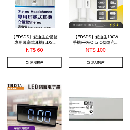
【EDSDS】愛迪生立體聲
【EDSDS】愛迪生100W
專用耳塞式耳機(EDS-
手機/平板C-to-C傳輸充電
C514)
線(EDS-J942)
NT$ 60
NT$ 100
加入購物車
加入購物車