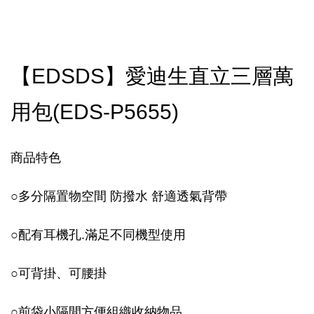
【EDSDS】愛迪生直立三層萬
用包(EDS-P5655)
商品特色
○
多分隔置物空間 防撥水 舒適透氣背帶
○
配有耳機孔.滿足不同機型使用
○
可背掛、可腰掛
○
前袋小隔間方便組織收納物品