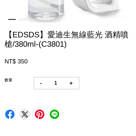
【EDSDS】愛迪生無線藍光 酒精噴
槍/380ml-(C3801)
NT$ 350
數量
-
+