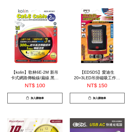
【kolin】歌林6E-2M 新吊
【EDSDS】愛迪生
卡式網路傳輸線/扁線.黑色
20+3LED吊掛磁吸工作燈
(KEX-HC601)
(EDS-G629)
NT$ 100
NT$ 150
加入購物車
加入購物車