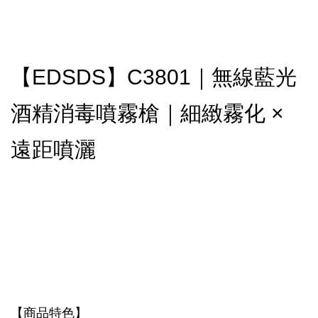
【EDSDS】C3801｜無線藍光
酒精消毒噴霧槍｜細緻霧化 ×
遠距噴灑
【商品特色】