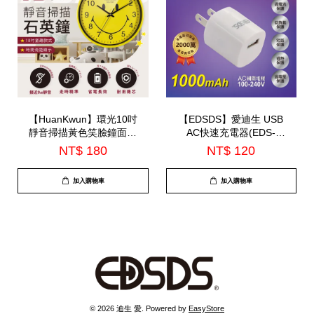
【HuanKwun】環光10吋
【EDSDS】愛迪生 USB
靜音掃描黃色笑臉鐘面石
AC快速充電器(EDS-
英鐘(HK-A1001)
USB62)
NT$ 180
NT$ 120
加入購物車
加入購物車
© 2026 迪生 愛. Powered by
EasyStore