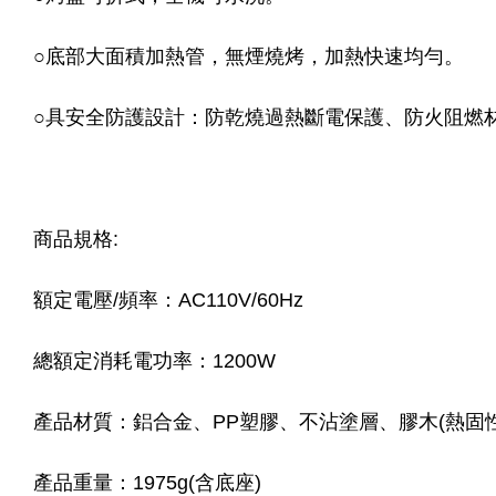
○底部大面積加熱管，無煙燒烤，加熱快速均勻。
○具安全防護設計：防乾燒過熱斷電保護、防火阻燃
商品規格:
額定電壓/頻率：AC110V/60Hz
總額定消耗電功率：1200W
產品材質：鋁合金、PP塑膠、不沾塗層、膠木(熱固
產品重量：1975g(含底座)