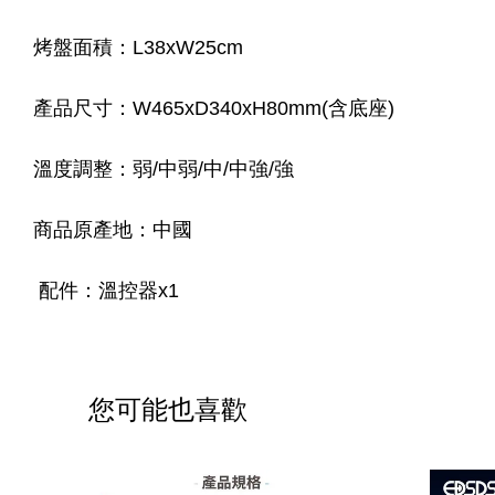
烤盤面積：L38xW25cm
產品尺寸：W465xD340xH80mm(含底座)
溫度調整：弱/中弱/中/中強/強
商品原產地：中國
配件：溫控器x1
您可能也喜歡