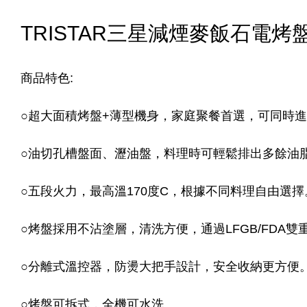
TRISTAR三星減煙麥飯石電烤盤(T
商品特色:
○超大面積烤盤+薄型機身，家庭聚餐首選，可同時
○油切孔槽盤面、瀝油盤，料理時可輕鬆排出多餘油
○五段火力，最高溫170度C，根據不同料理自由選擇
○烤盤採用不沾塗層，清洗方便，通過LFGB/FDA
○分離式溫控器，防燙大把手設計，安全收納更方便
○烤盤可拆式，全機可水洗。