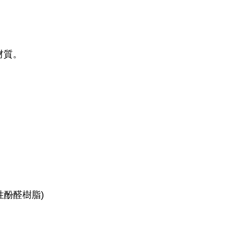
材質。
性酚醛樹脂)