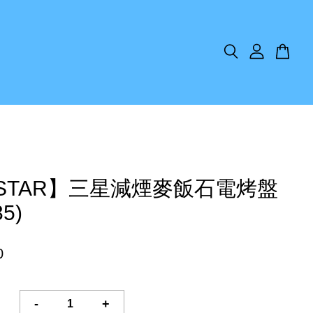
ISTAR】三星減煙麥飯石電烤盤
35)
0
-
+