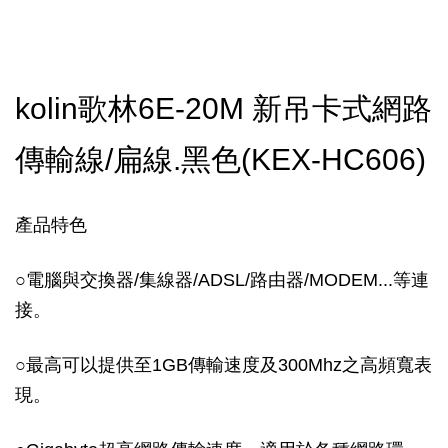
kolin歌林6E-20M 新吊卡式網路
傳輸線/扁線.黑色(KEX-HC606)
產品特色
○電腦與交換器/集線器/ADSL/路由器/MODEM...等連
接。
○最高可以提供至1GB傳輸速度及300Mhz之高頻寬表
現。