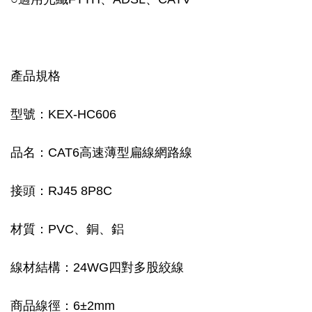
產品規格
型號：KEX-HC606
品名：CAT6高速薄型扁線網路線
接頭：RJ45 8P8C
材質：PVC、銅、鋁
線材結構：24WG四對多股絞線
商品線徑：6±2mm