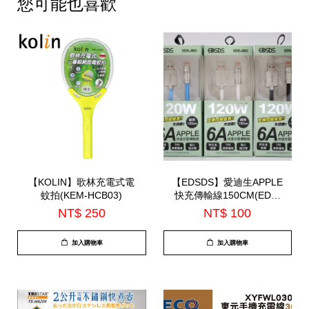
您可能也喜歡
【KOLIN】歌林充電式電
【EDSDS】愛迪生APPLE
蚊拍(KEM-HCB03)
快充傳輸線150CM(EDS-
J903)
NT$ 250
NT$ 100
加入購物車
加入購物車