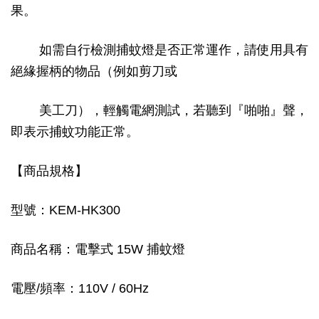
果。
如需自行檢測捕蚊燈是否正常運作，請使用具有
絕緣握柄的物品（例如剪刀或
美工刀），輕觸電網測試，若聽到『啪啪』聲，
即表示捕蚊功能正常。
【商品規格】
型號：KEM-HK300
商品名稱：電擊式 15W 捕蚊燈
電壓/頻率：110V / 60Hz