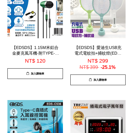
【EDSDS】1.15M米鋁合
【EDSDS】愛迪生USB充
金麥克風耳機-附TYPE-C
電式電蚊拍+捕蚊燈(EDS-
轉接線(EDS-C524)
P5693)
NT$ 120
NT$ 299
NT$ 399
-25.1%
加入購物車
加入購物車