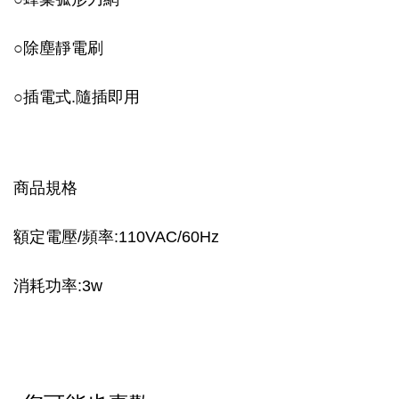
○
除塵靜電刷
○
插電式.隨插即用
商品規格
額定電壓/頻率:110VAC/60Hz
消耗功率:3w