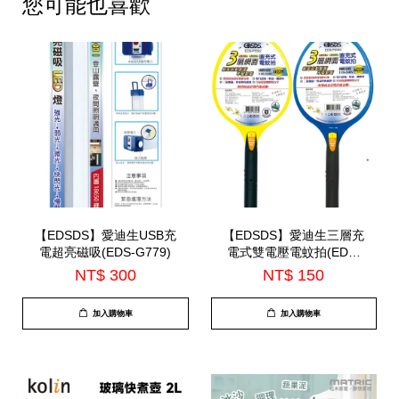
您可能也喜歡
【EDSDS】愛迪生USB充
【EDSDS】愛迪生三層充
電超亮磁吸(EDS-G779)
電式雙電壓電蚊拍(EDS-
P5592)
NT$ 300
NT$ 150
加入購物車
加入購物車