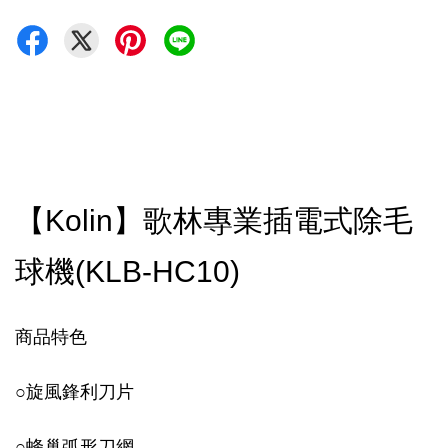
【Kolin】歌林專業插電式除毛
球機(KLB-HC10)
商品特色
○
旋風鋒利刀片
○
蜂巢弧形刀網