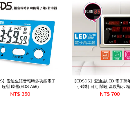
DS】愛迪生語音報時多功能電子
【EDSDS】愛迪生LED 電子萬年曆
鐘/計時器(EDS-A56)
小時制 日期 鬧鐘 溫度顯示 
(EDS-A08)
NT$ 350
NT$ 700