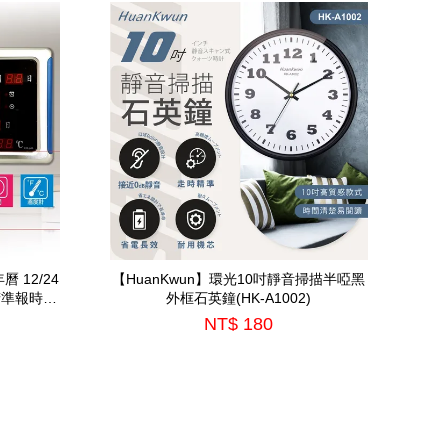
 12/24
【HuanKwun】環光10吋靜音掃描半啞黑
精準報時
外框石英鐘(HK-A1002)
NT$ 180