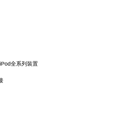
ad、iPod全系列裝置
接