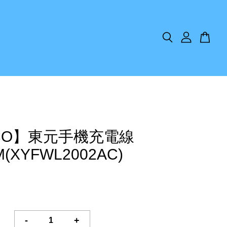
CO】東元手機充電線
M(XYFWL2002AC)
-
+