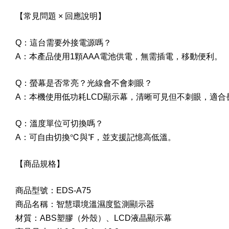
【常見問題 × 回應說明】
Q：這台需要外接電源嗎？
A：本產品使用1顆AAA電池供電，無需插電，移動便利。
Q：螢幕是否常亮？光線會不會刺眼？
A：本機使用低功耗LCD顯示幕，清晰可見但不刺眼，適合
Q：溫度單位可切換嗎？
A：可自由切換℃與℉，並支援記憶高低溫。
【商品規格】
商品型號：EDS-A75
商品名稱：智慧環境溫濕度監測顯示器
材質：ABS塑膠（外殼）、LCD液晶顯示幕