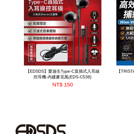
【EDSDS】愛迪生Type-C直插式入耳線
【TRIS
控耳機-內建麥克風(EDS-C538)
NT$ 150