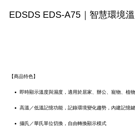
EDSDS EDS-A75｜智慧
【商品特色】
即時顯示溫度與濕度，適用於居家、辦公、寵物、植
高溫／低溫記憶功能，記錄環境變化趨勢，內建記憶
攝氏／華氏單位切換，自由轉換顯示模式