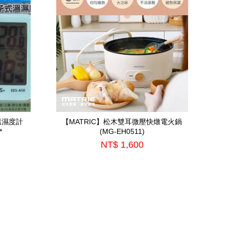
溫濕度計
【MATRIC】松木雙耳微壓快燉電火鍋
*
(MG-EH0511)
NT$ 1,600