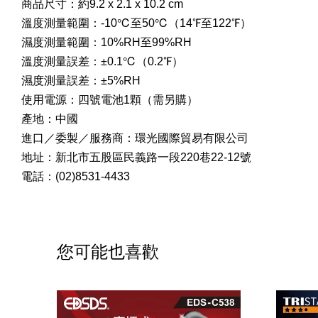
商品尺寸：約9.2 x 2.1 x 10.2 cm
溫度測量範圍：-10℃至50℃（14℉至122℉）
濕度測量範圍：10%RH至99%RH
溫度測量誤差：±0.1℃（0.2℉）
濕度測量誤差：±5%RH
使用電源：四號電池1顆（需另購）
產地：中國
進口／委製／服務商：環光國際貿易有限公司
地址：新北市五股區民義路一段220巷22-12號
電話：(02)8531-4433
您可能也喜歡