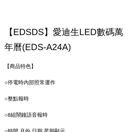
【EDSDS】愛迪生LED數碼萬
年曆(EDS-A24A)
【商品特色】
○
停電時內部照常運作
○
整點報時
○
8組鬧鐘語音報時
○
時間.月份.日期.星期顯示