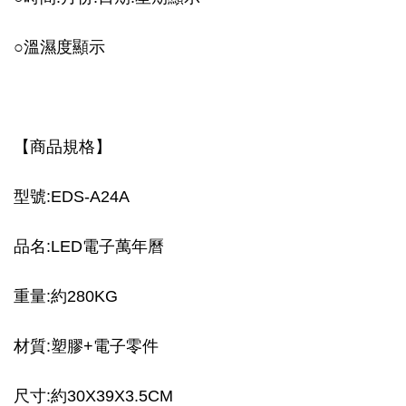
○
溫濕度顯示
【商品規格】
型號:EDS-A24A
品名:LED電子萬年曆
重量:約280KG
材質:塑膠+電子零件
尺寸:約30X39X3.5CM