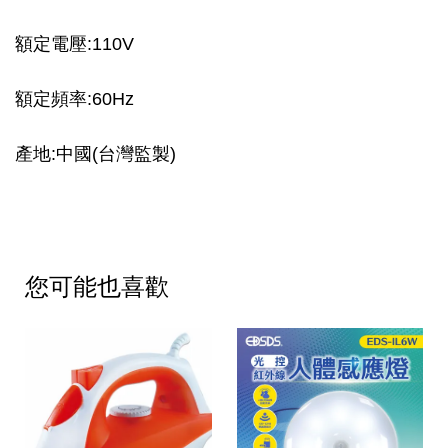
額定電壓:110V
額定頻率:60Hz
產地:中國(台灣監製)
您可能也喜歡