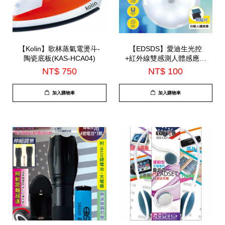
【Kolin】歌林蒸氣電燙斗-
【EDSDS】愛迪生光控
陶瓷底板(KAS-HCA04)
+紅外線雙感測人體感應燈
(EDS-IL6W)
NT$ 750
NT$ 100
加入購物車
加入購物車