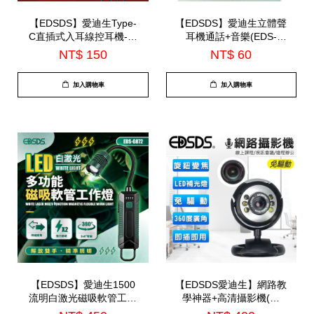
【EDSDS】愛迪生Type-
【EDSDS】愛迪生立體聲
C直插式入耳線控耳機-內
耳機通話+音樂(EDS-
建麥克風(EDS-C538)
C516)
NT$ 150
NT$ 60
加入購物車
加入購物車
【EDSDS】愛迪生1500
【EDSDS愛迪生】網路教
流明白激光磁吸軟管工作
學神器+高清攝影機(圓
燈(EDS-G872)
形)+麥克風(EDS-CP400)