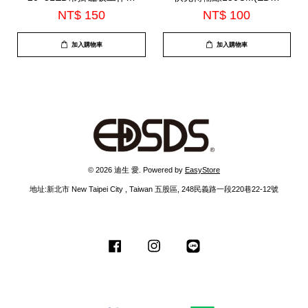
(EDS-G629)
J903)
NT$ 150
NT$ 100
加入購物車
加入購物車
© 2026 迪生 愛. Powered by
EasyStore
地址:新北市 New Taipei City , Taiwan 五股區, 248民義路一段220巷22-12號
Facebook
Instagram
Line