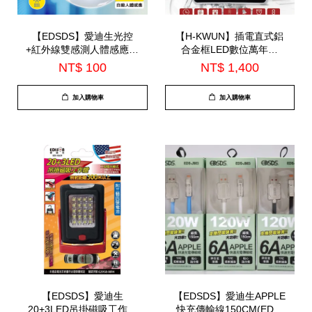
【EDSDS】愛迪生光控
【H-KWUN】插電直式鋁
+紅外線雙感測人體感應燈
合金框LED數位萬年曆
(EDS-IL6W)
(HK-011)
NT$ 100
NT$ 1,400
加入購物車
加入購物車
【EDSDS】愛迪生
【EDSDS】愛迪生APPLE
20+3LED吊掛磁吸工作燈
快充傳輸線150CM(EDS-