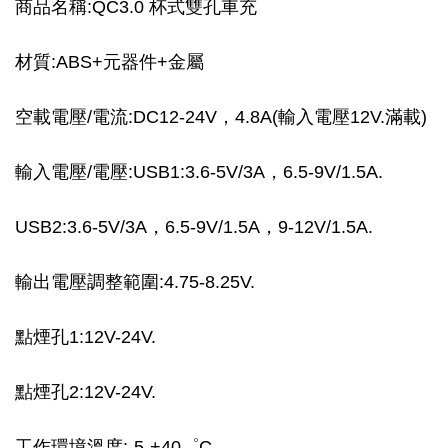
商品名稱:QC3.0 杯式雙孔車充
材質:ABS+元器件+金屬
空載電壓/電流:DC12-24V，4.8A(輸入電壓12V.滿載)
輸入電壓/電壓:USB1:3.6-5V/3A，6.5-9V/1.5A.
USB2:3.6-5V/3A，6.5-9V/1.5A，9-12V/1.5A.
輸出電壓調整範圍:4.75-8.25V.
點煙孔1:12V-24V.
點煙孔2:12V-24V.
工作環境溫度:-5-+40゜C