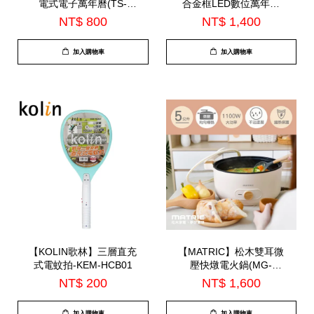
電式電子萬年曆(TS-
合金框LED數位萬年曆
A2619)-7月中到貨
(HK-011)
NT$ 800
NT$ 1,400
加入購物車
加入購物車
【KOLIN歌林】三層直充
【MATRIC】松木雙耳微
式電蚊拍-KEM-HCB01
壓快燉電火鍋(MG-
EH0511)
NT$ 200
NT$ 1,600
加入購物車
加入購物車