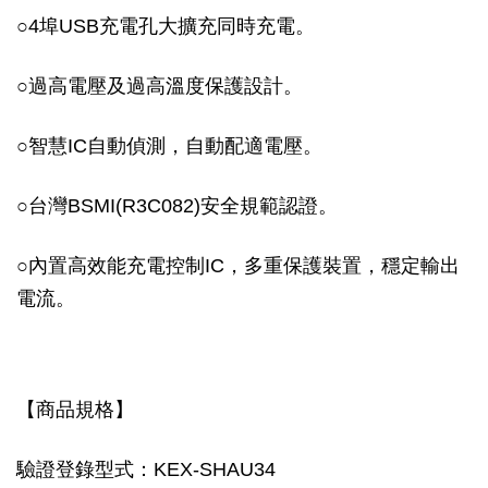
○
4埠USB充電孔大擴充同時充電。
○
過高電壓及過高溫度保護設計。
○
智慧IC自動偵測，自動配適電壓。
○
台灣BSMI(R3C082)安全規範認證。
○
內置高效能充電控制IC，多重保護裝置，穩定輸出
電流。
【商品規格】
驗證登錄型式：KEX-SHAU34