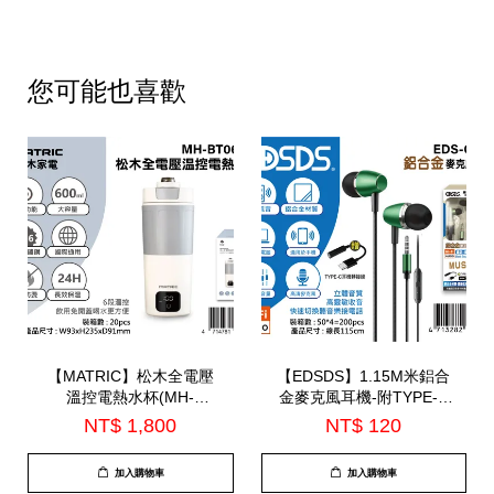
您可能也喜歡
【MATRIC】松木全電壓
【EDSDS】1.15M米鋁合
溫控電熱水杯(MH-
金麥克風耳機-附TYPE-C
BT0625L)
轉接線(EDS-C524)
NT$ 1,800
NT$ 120
加入購物車
加入購物車