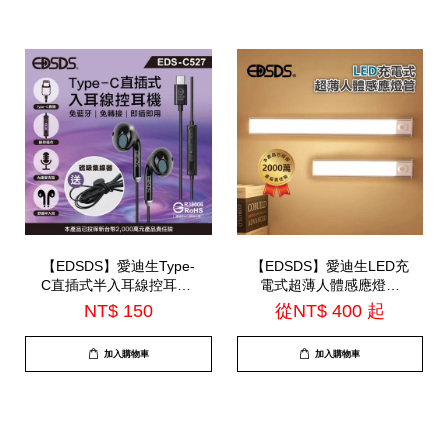
【EDSDS】愛迪生Type-
【EDSDS】愛迪生LED充
C直插式半入耳線控耳機-
電式超薄人體感應燈管
內建麥克風(EDS-C527)
(EDS-G3040 / EDS-
NT$ 150
從
NT$ 400
起
G5040)
加入購物車
加入購物車