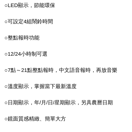
○
LED顯示，節能環保
○
可設定4組鬧鈴時間
○
整點報時功能
○
12/24小時制可選
○
7點～21點整點報時，中文語音報時，再放音樂
○
溫度顯示，掌握當下最新溫度
○
日期顯示，年/月/日/星期顯示，另具農曆日期
○
鏡面質感精緻、簡單大方