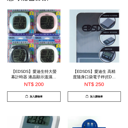
【EDSDS】愛迪生特大螢
【EDSDS】愛迪生 高精
幕計時器 液晶顯示溫濕度
度隨身口袋電子秤(EDS-
計 可掛壁可桌放(EDS-
H120)
NT$ 200
NT$ 250
A49)*顏色隨機出*
加入購物車
加入購物車