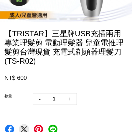
【TRISTAR】三星牌USB充插兩用
專業理髮剪 電動理髮器 兒童電推理
髮剪台灣現貨 充電式剃頭器理髮刀
(TS-R02)
NT$ 600
數量
-
+