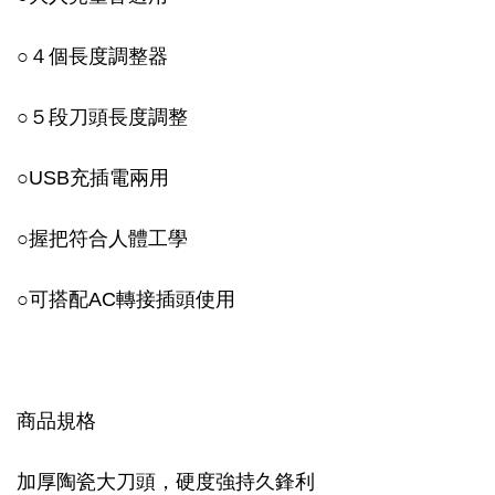
○
４個長度調整器
○
５段刀頭長度調整
○
USB充插電兩用
○
握把符合人體工學
○
可搭配AC轉接插頭使用
商品規格
加厚陶瓷大刀頭，硬度強持久鋒利