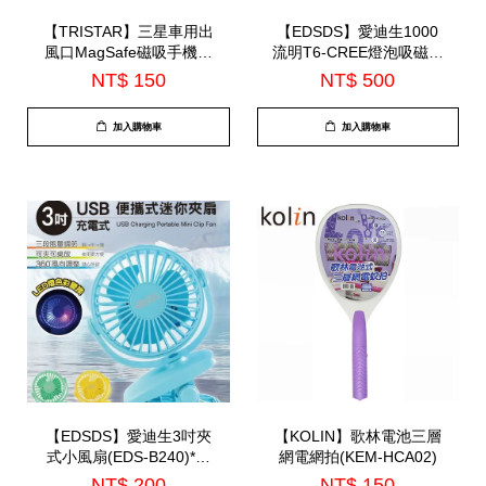
【TRISTAR】三星車用出
【EDSDS】愛迪生1000
風口MagSafe磁吸手機支
流明T6-CREE燈泡吸磁手
架(TS-PA30)
電筒(EDS-G683)
NT$ 150
NT$ 500
加入購物車
加入購物車
【EDSDS】愛迪生3吋夾
【KOLIN】歌林電池三層
式小風扇(EDS-B240)*顏
網電網拍(KEM-HCA02)
色隨機出貨*
NT$ 200
NT$ 150