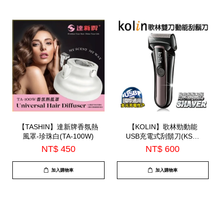
【TASHIN】達新牌香氛熱
【KOLIN】歌林勁動能
風罩-珍珠白(TA-100W)
USB充電式刮鬍刀(KSH-
HC230U)
NT$ 450
NT$ 600
加入購物車
加入購物車