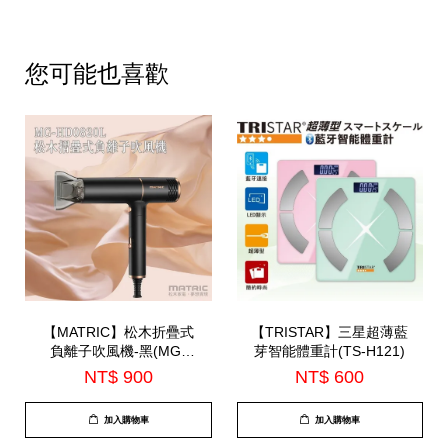
您可能也喜歡
【MATRIC】松木折疊式
【TRISTAR】三星超薄藍
負離子吹風機-黑(MG-
芽智能體重計(TS-H121)
HD0820L)
NT$ 900
NT$ 600
加入購物車
加入購物車