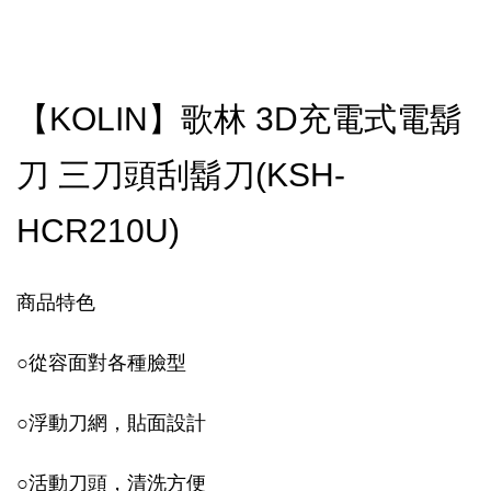
【KOLIN】歌林 3D充電式電鬍
刀 三刀頭刮鬍刀(KSH-
HCR210U)
商品特色
○
從容面對各種臉型
○
浮動刀網，貼面設計
○
活動刀頭，清洗方便