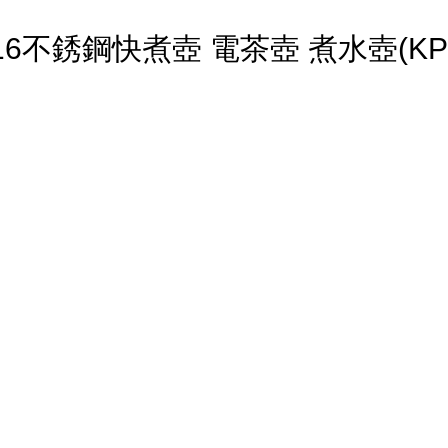
16不銹鋼快煮壺 電茶壺 煮水壺(KPK-