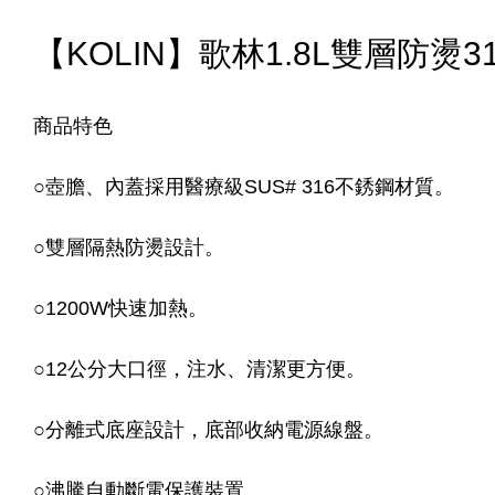
【KOLIN】歌林1.8L雙層防燙3
商品特色
○
壺膽、內蓋採用醫療級SUS# 316不銹鋼材質。
○
雙層隔熱防燙設計。
○
1200W快速加熱。
○
12公分大口徑，注水、清潔更方便。
○
分離式底座設計，底部收納電源線盤。
○
沸騰自動斷電保護裝置。