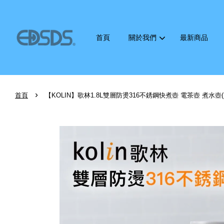
首頁
關於我們
最新商品
›
首頁
【KOLIN】歌林1.8L雙層防燙316不銹鋼快煮壺 電茶壺 煮水壺(KP