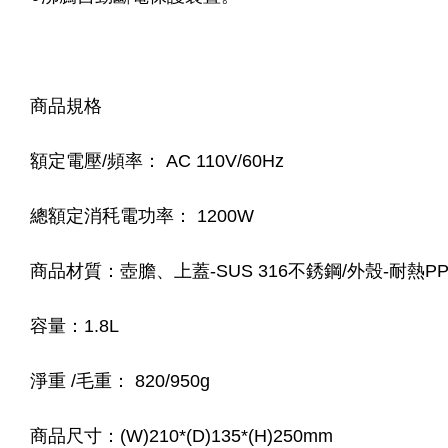
商品規格
額定電壓/頻率： AC 110V/60Hz
總額定消秏電功率： 1200W
商品材質：壺膽、上蓋-SUS 316不銹鋼/外殼-耐熱P
容量：1.8L
淨重 /毛重： 820/950g
商品尺寸：(W)210*(D)135*(H)250mm