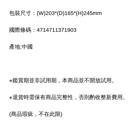
包裝尺寸：(W)203*(D)165*(H)245mm
國際條碼：4714711371903
產地:中國
※鑑賞期並非試用期，本商品並不開放試用。
※退貨時需保有商品完整性，否則酌收整新費用。
(商品瑕疵，不在此限)