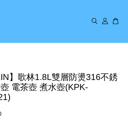
LIN】歌林1.8L雙層防燙316不銹
壺 電茶壺 煮水壺(KPK-
21)
0