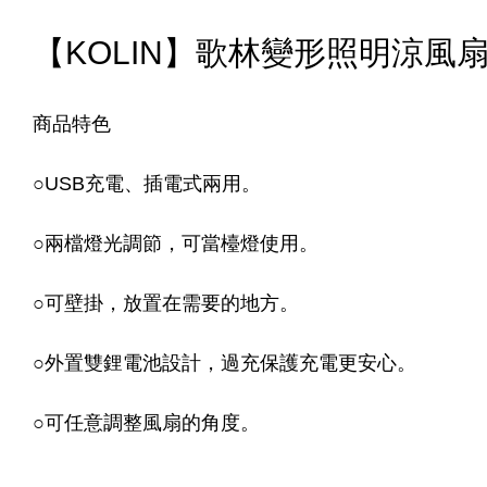
【KOLIN】歌林變形照明涼風扇(K
商品特色
○
USB充電、插電式兩用。
○
兩檔燈光調節，可當檯燈使用。
○
可壁掛，放置在需要的地方。
○
外置雙鋰電池設計，過充保護充電更安心。
○
可任意調整風扇的角度。