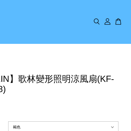
LIN】歌林變形照明涼風扇(KF-
8)