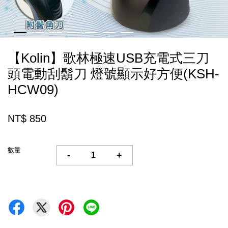
【Kolin】歌林極速USB充電式三刀
頭電動刮鬍刀 燈號顯示好方便(KSH-
HCW09)
NT$ 850
數量
-
+