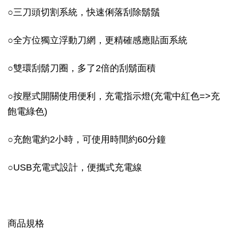
○
三刀頭切割系統，快速俐落刮除鬍鬚
○
全方位獨立浮動刀網，更精確感應貼面系統
○
雙環刮鬍刀圈，多了2倍的刮鬍面積
○
按壓式開關使用便利，充電指示燈(充電中紅色=>充
飽電綠色)
○
充飽電約2小時，可使用時間約60分鐘
○
USB充電式設計，便攜式充電線
商品規格