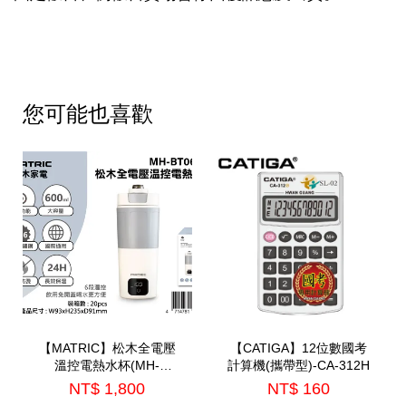
您可能也喜歡
【MATRIC】松木全電壓
【CATIGA】12位數國考
溫控電熱水杯(MH-
計算機(攜帶型)-CA-312H
BT0625L)
NT$ 1,800
NT$ 160