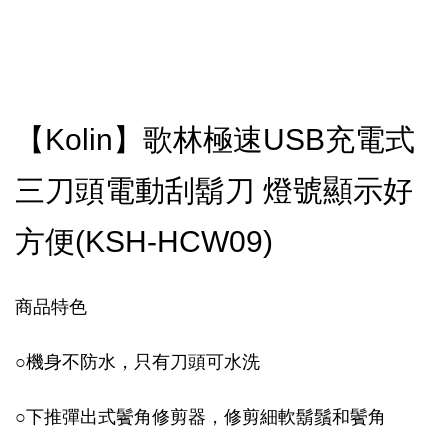
【Kolin】歌林極速USB充電式
三刀頭電動刮鬍刀 燈號顯示好
方便(KSH-HCW09)
商品特色
○機身不防水，只有刀頭可水洗
○
下推彈出式鬢角修剪器，修剪細軟鬍鬚和鬢角