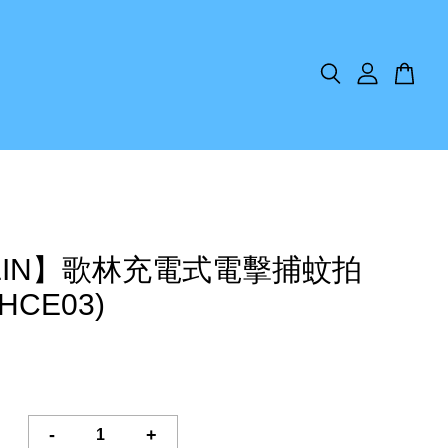
LIN】歌林充電式電擊捕蚊拍
HCE03)
-
+