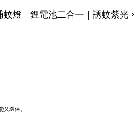
＋捕蚊燈｜鋰電池二合一｜誘蚊紫光 ×
節能又環保。