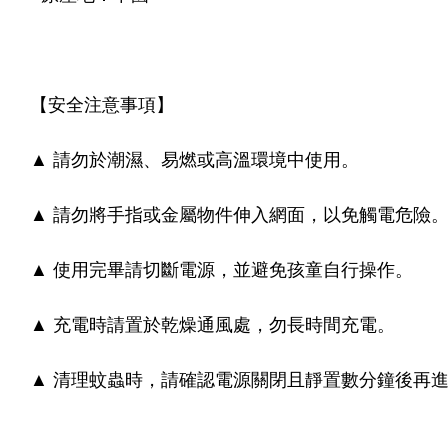
【安全注意事項】
▲ 請勿於潮濕、易燃或高溫環境中使用。
▲ 請勿將手指或金屬物件伸入網面，以免觸電危險
▲ 使用完畢請切斷電源，並避免孩童自行操作。
▲ 充電時請置於乾燥通風處，勿長時間充電。
▲ 清理蚊蟲時，請確認電源關閉且靜置數分鐘後再