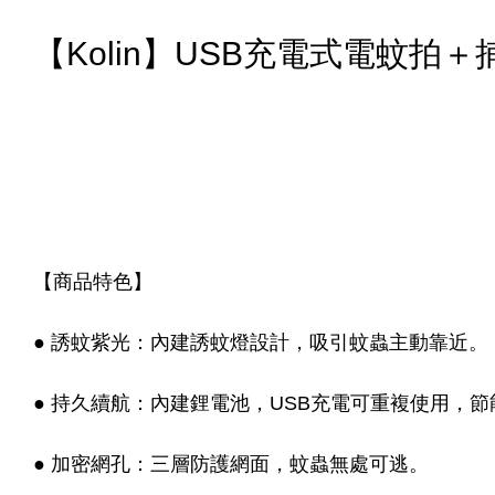
【Kolin】USB充電式電蚊拍
【商品特色】
● 誘蚊紫光：內建誘蚊燈設計，吸引蚊蟲主動靠近。
● 持久續航：內建鋰電池，USB充電可重複使用，
● 加密網孔：三層防護網面，蚊蟲無處可逃。