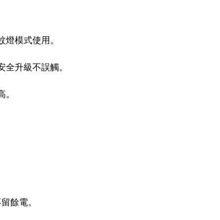
。
蚊燈模式使用。
安全升級不誤觸。
高。
不留餘電。