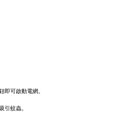
按鈕即可啟動電網。
吸引蚊蟲。