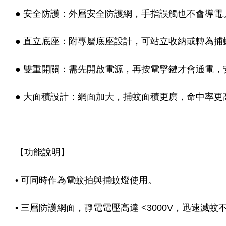
● 安全防護：外層安全防護網，手指誤觸也不會導電
● 直立底座：附專屬底座設計，可站立收納或轉為捕
● 雙重開關：需先開啟電源，再按電擊鍵才會通電，
● 大面積設計：網面加大，捕蚊面積更廣，命中率更
【功能說明】
• 可同時作為電蚊拍與捕蚊燈使用。
• 三層防護網面，靜電電壓高達 <3000V，迅速滅蚊