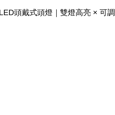
光2 LED頭戴式頭燈｜雙燈高亮 × 可