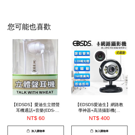
您可能也喜歡
【EDSDS】愛迪生立體聲
【EDSDS愛迪生】網路教
耳機通話+音樂(EDS-
學神器+高清攝影機(圓
C516)
形)+麥克風(EDS-CP400)
NT$ 60
NT$ 400
加入購物車
加入購物車