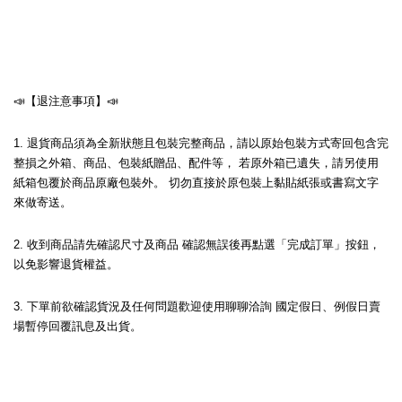
📣【退注意事項】📣
1. 退貨商品須為全新狀態且包裝完整商品，請以原始包裝方式寄回包含完
整損之外箱、商品、包裝紙贈品、配件等， 若原外箱已遺失，請另使用
紙箱包覆於商品原廠包裝外。 切勿直接於原包裝上黏貼紙張或書寫文字
來做寄送。
2. 收到商品請先確認尺寸及商品 確認無誤後再點選「完成訂單」按鈕，
以免影響退貨權益。
3. 下單前欲確認貨況及任何問題歡迎使用聊聊洽詢 國定假日、例假日賣
場暫停回覆訊息及出貨。