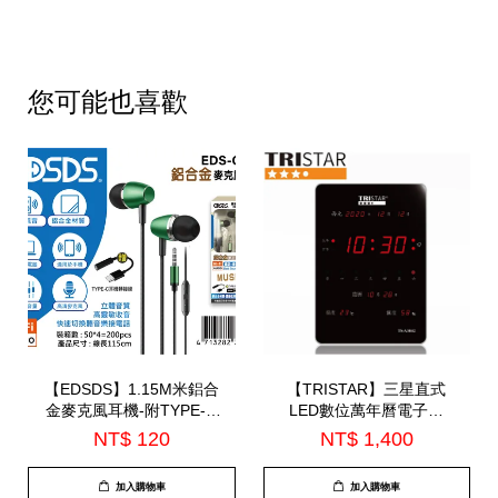
您可能也喜歡
【EDSDS】1.15M米鋁合
【TRISTAR】三星直式
金麥克風耳機-附TYPE-C
LED數位萬年曆電子鐘
轉接線(EDS-C524)
(TS-A3043)
NT$ 120
NT$ 1,400
加入購物車
加入購物車