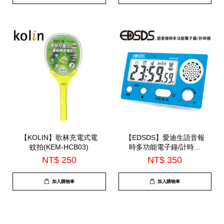
【KOLIN】歌林充電式電
【EDSDS】愛迪生語音報
蚊拍(KEM-HCB03)
時多功能電子鐘/計時器
(EDS-A56)
NT$ 250
NT$ 350
加入購物車
加入購物車