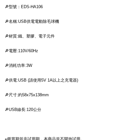
🔎型號：EDS-HA106
🔎名稱:USB供電電動除毛球機
🔎材質:鐵、塑膠、電子元件
🔎電壓:110V/60Hz
🔎消耗功率:3W
🔎供電:USB (請使用5V 1A以上之充電器)
🔎尺寸:約58x75x138mm
🔎USB線長:120公分
※鑑賞期並非試用期，本商品並不開放試用。