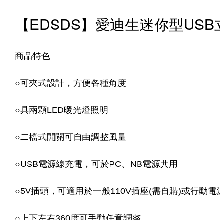
【EDSDS】愛迪生迷你型USB立
商品特色
○
可夾式設計，方便各種角度
○
具兩顆LED暖光燈照明
○
二檔式開關可自由調整風量
○
USB電源線充電，可於PC、NB電源共用
○
5V插頭，可適用於一般110V插座(需自購)或行動電
○
上下左右360度可手動任意調整