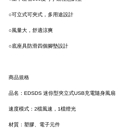
○
可立式可夾式，多用途設計
○
風量大，舒適涼爽
○
底座具防滑四個腳墊設計
商品規格
品名：EDSDS 迷你型夾立式USB充電隨身風扇
速度模式：2檔風速，1檔燈光
材質：塑膠、電子元件