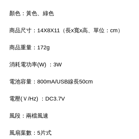
顏色：黃色、綠色
商品尺寸：14X8X11（長x寬x高、單位：cm）
商品重量：172g
消耗電功率(W) ：3W
電池容量：800mA/USB線長50cm
電壓(Ｖ/Hz) ：DC3.7V
風段：兩檔風速
風扇葉數：5片式