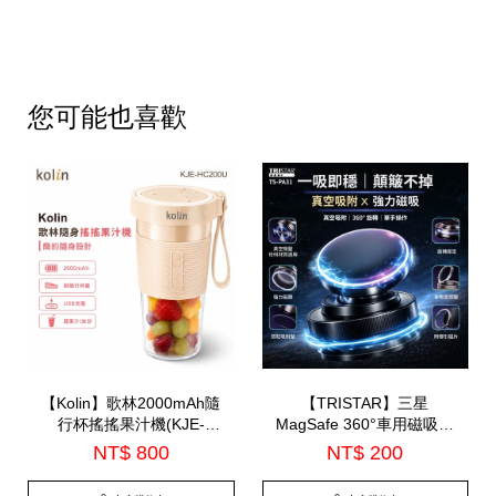
您可能也喜歡
【Kolin】歌林2000mAh隨
【TRISTAR】三星
行杯搖搖果汁機(KJE-
MagSafe 360°車用磁吸手
HC200U)
機支架(TS-PA31)
NT$ 800
NT$ 200