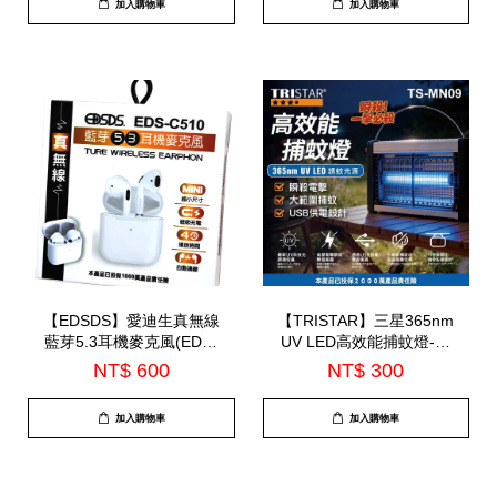
加入購物車
加入購物車
【EDSDS】愛迪生真無線
【TRISTAR】三星365nm
藍芽5.3耳機麥克風(EDS-
UV LED高效能捕蚊燈-大
C510)-7月底到貨
(TS-MN09)
NT$ 600
NT$ 300
加入購物車
加入購物車