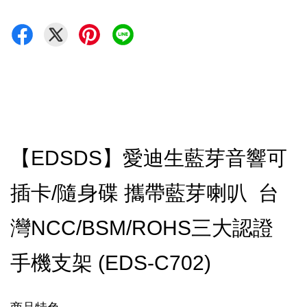
【EDSDS】愛迪生藍芽音響可
插卡/隨身碟 攜帶藍芽喇叭 台
灣NCC/BSM/ROHS三大認證
手機支架 (EDS-C702)