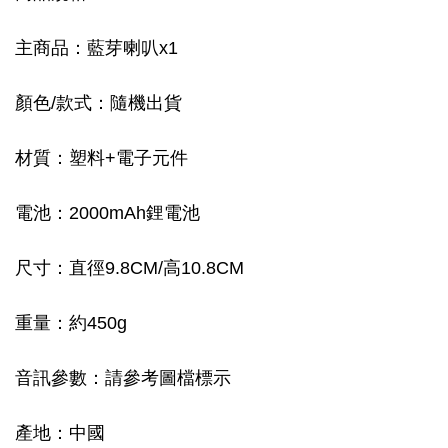
主商品：藍芽喇叭x1
顏色/款式：隨機出貨
材質：塑料+電子元件
電池：2000mAh鋰電池
尺寸：直徑9.8CM/高10.8CM
重量：約450g
音訊參數：請參考圖檔標示
產地：中國