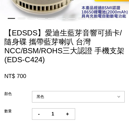
【EDSDS】愛迪生藍芽音響可插卡/
隨身碟 攜帶藍芽喇叭 台灣
NCC/BSM/ROHS三大認證 手機支架
(EDS-C424)
NT$ 700
顏色
數量
-
+