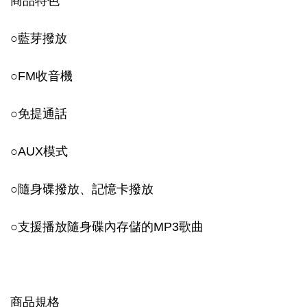
商品特色
○
藍芽撥放
○
FM收音機
○
免提通話
○
AUX模式
○
隨身碟撥放、記憶卡撥放
○
支援播放隨身碟內存儲的MP3歌曲
商品規格