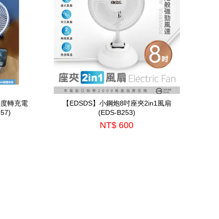
0度轉充電
【EDSDS】小鋼炮8吋座夾2in1風扇
57)
(EDS-B253)
NT$ 600