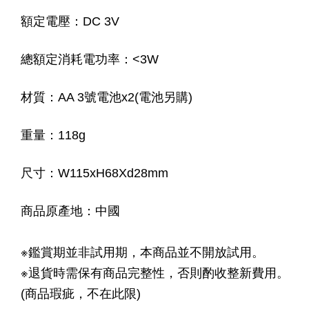
額定電壓：DC 3V
總額定消耗電功率：<3W
材質：AA 3號電池x2(電池另購)
重量：118g
尺寸：W115xH68Xd28mm
商品原產地：中國
※鑑賞期並非試用期，本商品並不開放試用。
※退貨時需保有商品完整性，否則酌收整新費用。
(商品瑕疵，不在此限)