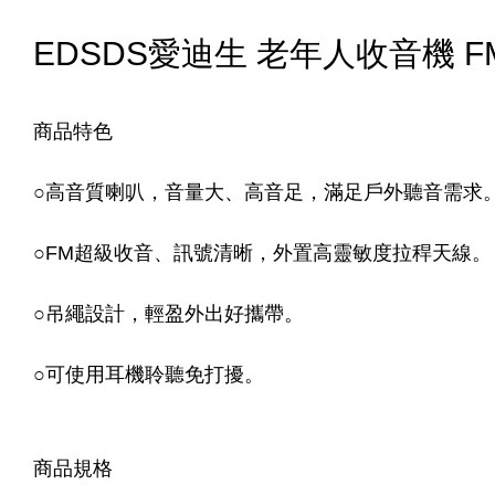
EDSDS愛迪生 老年人收音機 F
商品特色
○
高音質喇叭，音量大、高音足，滿足戶外聽音需求
○
FM超級收音、訊號清晰，外置高靈敏度拉稈天線。
○
吊繩設計，輕盈外出好攜帶。
○
可使用耳機聆聽免打擾。
商品規格