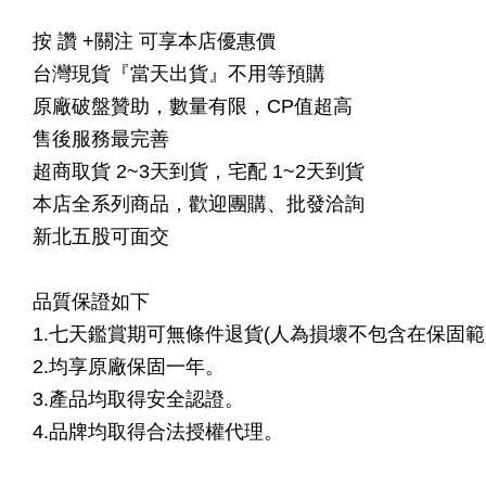
按 讚 +關注 可享本店優惠價
台灣現貨『當天出貨』不用等預購
原廠破盤贊助，數量有限，CP值超高
售後服務最完善
超商取貨 2~3天到貨，宅配 1~2天到貨
本店全系列商品，歡迎團購、批發洽詢
新北五股可面交
品質保證如下
1.七天鑑賞期可無條件退貨(人為損壞不包含在保固範
2.均享原廠保固一年。
3.產品均取得安全認證。
4.品牌均取得合法授權代理。