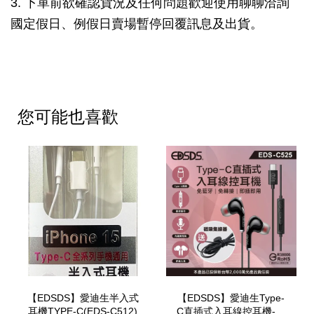
3. 下單前欲確認貨況及任何問題歡迎使用聊聊洽詢
國定假日、例假日賣場暫停回覆訊息及出貨。
您可能也喜歡
【EDSDS】愛迪生半入式
【EDSDS】愛迪生Type-
耳機TYPE-C(EDS-C512)
C直插式入耳線控耳機-內