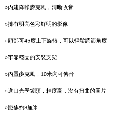
○
內建降噪麥克風，清晰收音
○
擁有明亮色彩鮮明的影像
○
頭部可45度上下旋轉，可以輕鬆調節角度
○
牢靠穩固的安裝支架
○
內置麥克風，10米內可傳音
○
進口光學鏡頭，精度高，沒有扭曲的圖片
○
距焦約8厘米