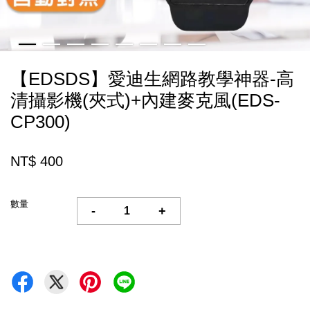
【EDSDS】愛迪生網路教學神器-高
清攝影機(夾式)+內建麥克風(EDS-
CP300)
NT$ 400
數量
-
+