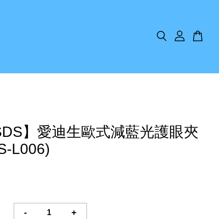
SDS】愛迪生歐式減藍光護眼夾
-L006)
-
+