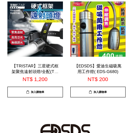
【TRISTAR】三星硬式框
【EDSDS】愛迪生磁吸萬
架聚焦遠射頭燈/全配(TS-
用工作燈( EDS-G680)
K1145)
NT$ 1,200
NT$ 200
加入購物車
加入購物車