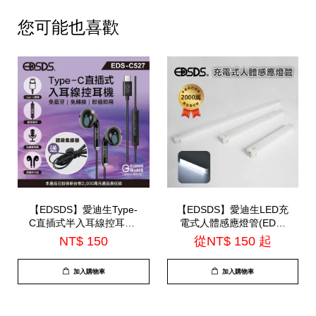
您可能也喜歡
【EDSDS】愛迪生Type-
【EDSDS】愛迪生LED充
C直插式半入耳線控耳機-
電式人體感應燈管(EDS-
內建麥克風(EDS-C527)
G5020 / EDS-G3020 /
NT$ 150
從
NT$ 150
起
EDS-G2020)
加入購物車
加入購物車