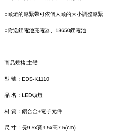
○
頭燈的鬆緊帶可依個人頭的大小調整鬆緊
○
附送鋰電池充電器、18650鋰電池
商品規格:主體
型 號：EDS-K1110
品 名：LED頭燈
材 質：鋁合金+電子元件
尺 寸：長9.5x寬9.5x高7.5(cm)