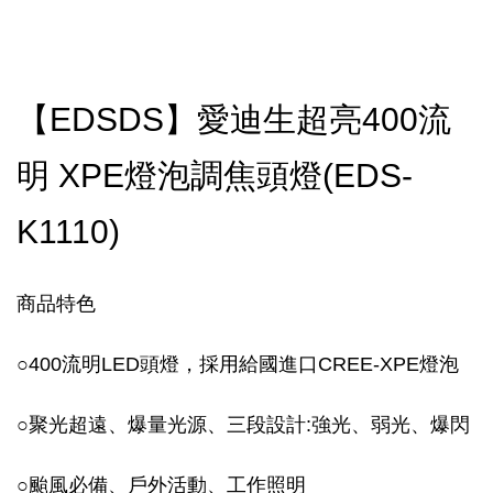
【EDSDS】愛迪生超亮400流
明 XPE燈泡調焦頭燈(EDS-
K1110)
商品特色
○
400流明LED頭燈，採用給國進口CREE-XPE燈泡
○
聚光超遠、爆量光源、三段設計:強光、弱光、爆閃
○
颱風必備、戶外活動、工作照明