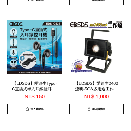
加入購物車
加入購物車
【EDSDS】愛迪生Type-
【EDSDS】愛迪生2400
C直插式半入耳線控耳機-
流明-50W多用途工作燈
內建麥克風(EDS-C536)
(EDS-G625)
NT$ 150
NT$ 1,000
加入購物車
加入購物車