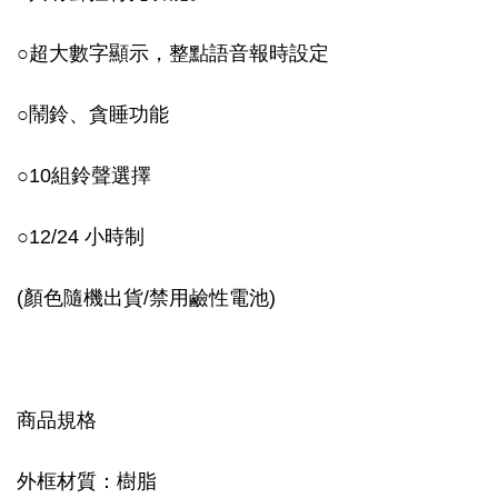
○
超大數字顯示，整點語音報時設定
○
鬧鈴、貪睡功能
○
10組鈴聲選擇
○
12/24 小時制
(顏色隨機出貨/禁用鹼性電池)
商品規格
外框材質：樹脂