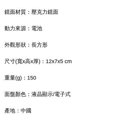
鏡面材質：壓克力鏡面
動力來源：電池
外觀形狀：長方形
尺寸(寬x高x厚)：12x7x5 cm
重量(g)：150
面盤顏色：液晶顯示/電子式
產地：中國