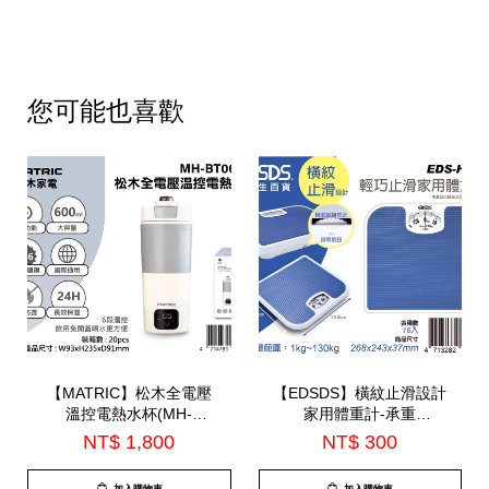
您可能也喜歡
【MATRIC】松木全電壓
【EDSDS】橫紋止滑設計
溫控電熱水杯(MH-
家用體重計-承重
BT0625L)
130kg(EDS-H143)
NT$ 1,800
NT$ 300