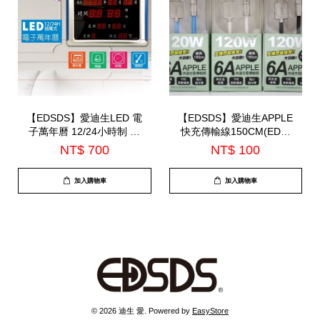
【EDSDS】愛迪生LED 電
【EDSDS】愛迪生APPLE
子萬年曆 12/24小時制 日
快充傳輸線150CM(EDS-
期 鬧鐘 溫度顯示 精準報
J903)
NT$ 700
NT$ 100
時 (EDS-A08)
加入購物車
加入購物車
© 2026 迪生 愛. Powered by
EasyStore