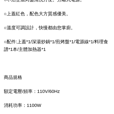
○
上蓋紅色，配色大方質感優美。
○
溫度可調設計，快慢都由您掌廚。
○
配件:上蓋*1/深湯炒鍋*1/煎烤盤*1/電源線*1/料理食
譜*1本/主體加熱器*1
商品規格
額定電壓/頻率：110V/60Hz
消耗功率：1100W