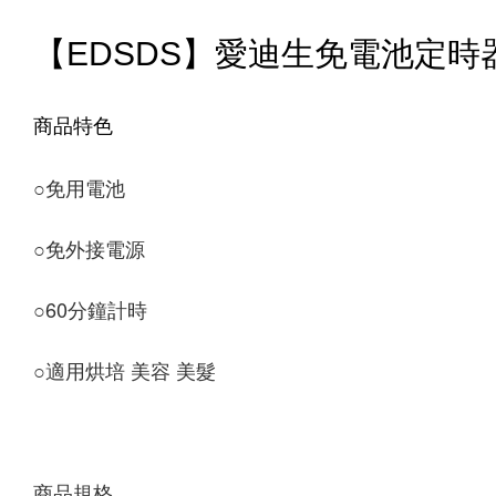
【EDSDS】愛迪生免電池定時器(E
商品特色
○
免用電池 
○
免外接電源 
○
60分鐘計時 
○
適用烘培 美容 美髮 
商品規格