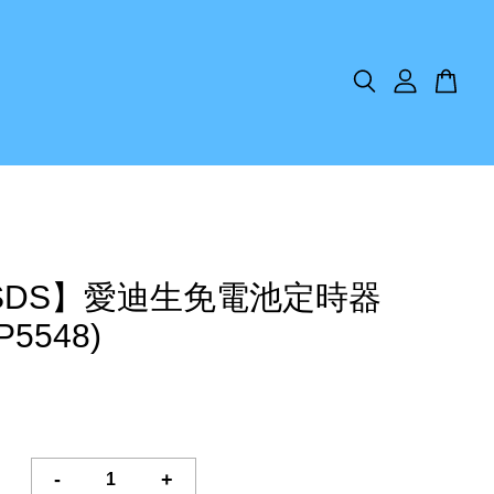
SDS】愛迪生免電池定時器
P5548)
-
+