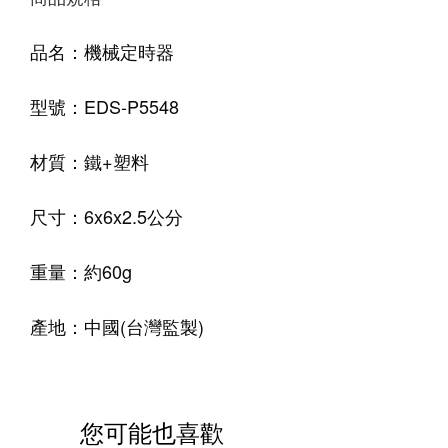
品名：機械定時器
型號：EDS-P5548
材質：鐵+塑料
尺寸：6x6x2.5公分
重量：約60g
產地：中國(台灣監製)
您可能也喜歡