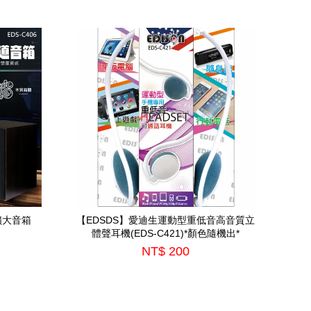
擴大音箱
【EDSDS】愛迪生運動型重低音高音質立
體聲耳機(EDS-C421)*顏色隨機出*
NT$ 200