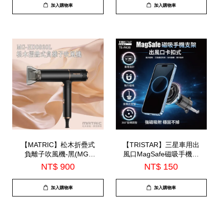
加入購物車
加入購物車
【MATRIC】松木折疊式
【TRISTAR】三星車用出
負離子吹風機-黑(MG-
風口MagSafe磁吸手機支
HD0820L)
架(TS-PA30)
NT$ 900
NT$ 150
加入購物車
加入購物車