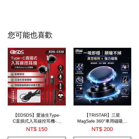
您可能也喜歡
【EDSDS】愛迪生Type-
【TRISTAR】三星
C直插式入耳線控耳機-內
MagSafe 360°車用磁吸手
建麥克風(EDS-C538)
機支架(TS-PA31)
NT$ 150
NT$ 200