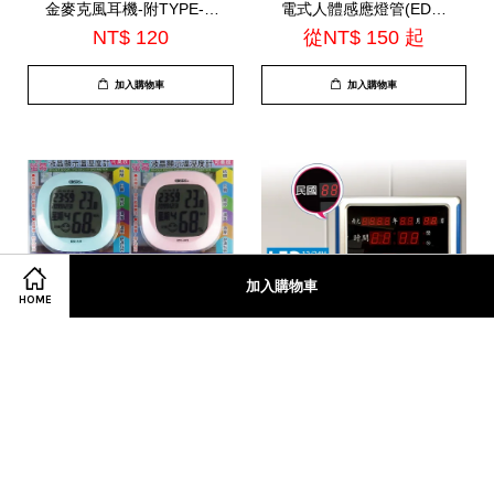
金麥克風耳機-附TYPE-C
電式人體感應燈管(EDS-
轉接線(EDS-C524)
G5020 / EDS-G3020 /
NT$ 120
從
NT$ 150
起
EDS-G2020)
加入購物車
加入購物車
加入購物車
HOME
【EDSDS】愛迪生特大螢
【EDSDS】愛迪生LED 電
幕計時器 液晶顯示溫濕度
子萬年曆 12/24小時制 日
計 可掛壁可桌放(EDS-
期 鬧鐘 溫度顯示 精準報
NT$ 200
NT$ 700
A49)*顏色隨機出*
時 (EDS-A08)