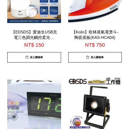
【EDSDS】愛迪生USB充
【Kolin】歌林蒸氣電燙斗-
電三色調光觸控柔光燈
陶瓷底板(KAS-HCA04)
(EDS-L051)
NT$ 150
NT$ 750
加入購物車
加入購物車