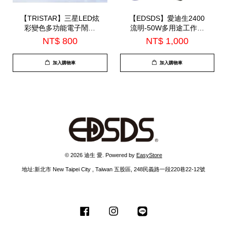
【TRISTAR】三星LED炫
【EDSDS】愛迪生2400
彩變色多功能電子鬧鐘
流明-50W多用途工作燈
(TS-A2713)
(EDS-G625)
NT$ 800
NT$ 1,000
加入購物車
加入購物車
© 2026 迪生 愛. Powered by
EasyStore
地址:新北市 New Taipei City , Taiwan 五股區, 248民義路一段220巷22-12號
Facebook
Instagram
Line